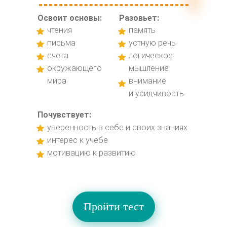
Осв оит основы:
Разовьет:
чтения
память
письма
устную речь
счета
логическое
окружающего
мышление
мира
внимание
и усидчивость
Почувствует:
уверенность в себе и своих знаниях
интерес к учебе
мотивацию к развитию
Пройти тест