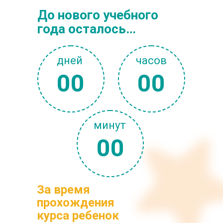
До нового учебного
года осталось…
дней
часов
00
00
минут
00
За время
прохождения
курса ребенок